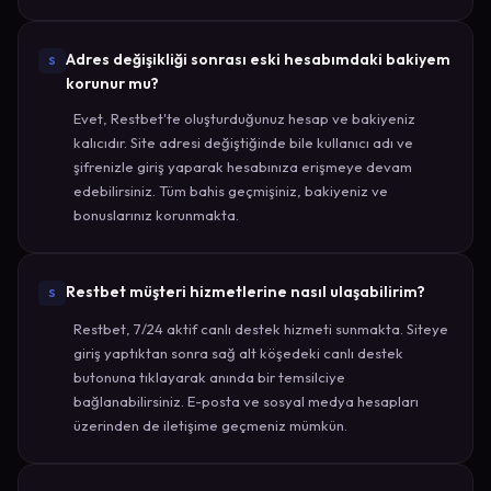
Adres değişikliği sonrası eski hesabımdaki bakiyem
korunur mu?
Evet, Restbet'te oluşturduğunuz hesap ve bakiyeniz
kalıcıdır. Site adresi değiştiğinde bile kullanıcı adı ve
şifrenizle giriş yaparak hesabınıza erişmeye devam
edebilirsiniz. Tüm bahis geçmişiniz, bakiyeniz ve
bonuslarınız korunmakta.
Restbet müşteri hizmetlerine nasıl ulaşabilirim?
Restbet, 7/24 aktif canlı destek hizmeti sunmakta. Siteye
giriş yaptıktan sonra sağ alt köşedeki canlı destek
butonuna tıklayarak anında bir temsilciye
bağlanabilirsiniz. E-posta ve sosyal medya hesapları
üzerinden de iletişime geçmeniz mümkün.