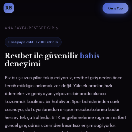
RB
Giriş Yap
ANA SAYFA
/
RESTBET GIRIŞ
Canlı yayın aktif · 1.200+ etkinlik
Restbet ile güvenilir
bahis
deneyimi
Biz bu işi uzun yıllar takip ediyoruz, restbet giriş neden önce
tercih edildigini anlamak zor değil. Yüksek oranlar, hızlı
ödemeler ve geniş oyun yelpazesi bir arada olunca
kazanmak kacilmaz bir hal aliyor. Spor bahislerinden canlı
casinoya, slot oyunlarından e-spor musabakalarına kadar
hersey tek çatı altında. BTK engellemelerine ragmen restbet
güncel giriş adresi üzerinden kesintisiz erişim sağlıyorlar.