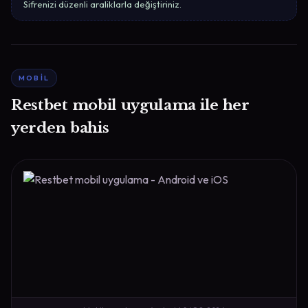
Sifrenizi düzenli araliklarla değiştiriniz.
MOBIL
Restbet mobil uygulama ile her
yerden bahis