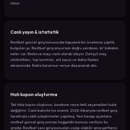
olsun.
Canlı yayın & istatistik
Restbet güncel giriş konusunda kapsamlı bir inceleme yaptık,
bulguları şu: Restbet giriş arıyorsan doğru yerdesin, bi' bakalım
neler var. Binlerce maçı canlı olarak izleyin. Detaylı maç
istatistikleri, top kontrolu, süt sayisi ve daha fazlasi
ekraninizda. Bahis kararınızı veriye dayanarak alın.
Hızlı kupon oluşturma
Tek tıkla kupon oluşturun, kombine veya tekli seçenekleri hızla
değiştirin. Canlı bahiste hız önemli. 2026 itibarıyla restbet giriş
tarafında ciddi iyileştirmeler yapılmış. Yeni hesap açanlara
restbet güncel giriş sonrası hoşgeldin bonusu veriliyor bu
arada. Restbet yeni giriş bonusları cazip olabilir ama şartlarını