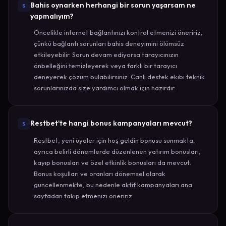
Bahis oynarken herhangi bir sorun yaşarsam ne
yapmalıyım?
Öncelikle internet bağlantınızı kontrol etmenizi öneririz,
çünkü bağlantı sorunları bahis deneyimini ölümsüz
etkileyebilir. Sorun devam ediyorsa tarayıcınızın
önbelleğini temizleyerek veya farklı bir tarayıcı
deneyerek çözüm bulabilirsiniz. Canlı destek ekibi teknik
sorunlarınızda size yardımcı olmak için hazırdır.
Restbet'te hangi bonus kampanyaları mevcut?
Restbet, yeni üyeler için hoş geldin bonusu sunmakta.
ayrıca belirli dönemlerde düzenlenen yatırım bonusları,
kayıp bonusları ve özel etkinlik bonusları da mevcut.
Bonus koşulları ve oranları dönemsel olarak
güncellenmekte, bu nedenle aktif kampanyaları ana
sayfadan takip etmenizi öneririz.