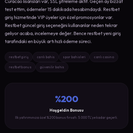
Curacao lisansları var, SSL şifreleme aktif. Geçen ay bizzat
test ettim, ödemeler 15 dakikada hesabimdaydi. Restbet
giriş hizmetinde VIP üyeler için özel promosyonlar var.
Restbet güncel giriş seçeneğini kullananlar neden tekrar
geliyor acaba, incelemeye değer. Bence restbet yeni giriş
tarafındaki en büyük artı hızlı ödeme süreci.
restbet giriş
canlı bahis
spor bahisleri
canlı casino
restbet bonus
güvenilir bahis
%200
Hoşgeldin Bonusu
Ilk yatırımınıza özel %200 bonus fırsatı. 5.000 TL'ye kadar geçerli.