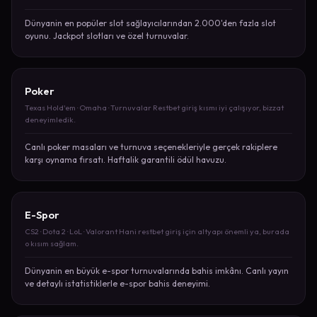
Dünyanin en popüler slot sağlayıcılarından 2.000'den fazla slot
oyunu. Jackpot slotları ve özel turnuvalar.
Poker
Texas Hold'em · Omaha · Turnuvalar Restbet giriş kısmı iyi çalışıyor, bizzat
deneyimledik.
Canlı poker masaları ve turnuva seçenekleriyle gerçek rakiplere
karşı oynama fırsatı. Haftalik garantili ödül havuzu.
E-Spor
CS2 · Dota 2 · LoL · Valorant Hani restbet giriş için altyapı önemli ya, burada
o kısım sağlam.
Dünyanin en büyük e-spor turnuvalarında bahis imkânı. Canlı yayın
ve detaylı istatistiklerle e-spor bahis deneyimi.