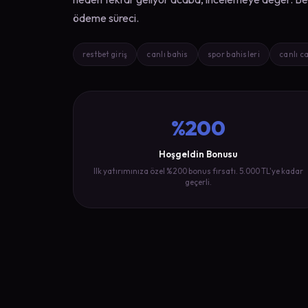
ödeme süreci.
restbet giriş
canlı bahis
spor bahisleri
canlı c
%200
Hoşgeldin Bonusu
Ilk yatırımınıza özel %200 bonus fırsatı. 5.000 TL'ye kadar
geçerli.