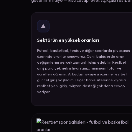
güvenilir mi diye — kısa cevap: evet. Açıkçası restbe
▲
Sektörün en yüksek oranları
Futbol, basketbol, tenis ve diğer sporlarda piyasanın
üzerinde oranlar sunuyoruz. Canlı bahislerde oran
değişimlerini gerçek zamanlı takip edebilir. Restbet
giriş para çekmek istiyorsanız, minimum tutar ve
ücretleri öğrenin. Arkadaş tavsiyesi üzerine restbet
güncel giriş başladım. Diğer bahis sitelerine kıyasla
restbet yeni giriş, müşteri desteği çok daha cevap
veriyor.