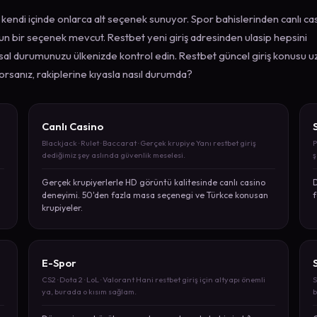
 kendi içinde onlarca alt seçenek sunuyor. Spor bahislerinden canlı cas
 bir seçenek mevcut. Restbet yeni giriş adresinden ulasip hepsini
asal durumunuzu ülkenizde kontrol edin. Restbet güncel giriş konusu u
orsanız, rakiplerine kıyasla nasıl durumda?
Canlı Casino
Blackjack · Rulet · Baccarat · Gerçek krupiye Yanı restbet giriş
P
dediğimiz şey aslında güvenlik meselesi.
ş
Gerçek krupiyerlerle HD görüntü kalitesinde canlı casino
D
deneyimi. 50'den fazla masa seçenegi ve Türkce konusan
f
krupiyeler.
E-Spor
CS2 · Dota 2 · LoL · Valorant Hani restbet giriş için altyapı önemli
S
ya, burada o kısım sağlam.
b