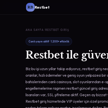
Restbet
RB
ANA SAYFA
/
RESTBET GIRIŞ
Canlı yayın aktif · 1.200+ etkinlik
Restbet ile güve
Biz bu işi uzun yıllar takip ediyoruz, restbet giriş 
oranlar, hızlı ödemeler ve geniş oyun yelpazesi bir
bahislerinden canlı casinoya, slot oyunlarından e-
engellemelerine ragmen restbet güncel giriş adresi 
lisansları var, SSL şifreleme aktif. Geçen ay bizz
Restbet giriş hizmetinde VIP üyeler için özel promo
neden tekrar geliyor acaba, incelemeye değer. Bence