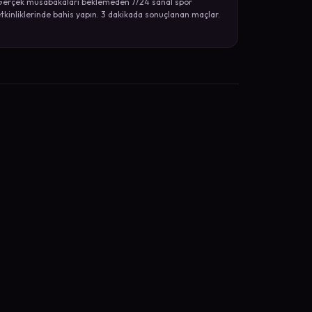
erçek musabakaları beklemeden 7/24 sanal spor
tkinliklerinde bahis yapın. 3 dakikada sonuçlanan maçlar.