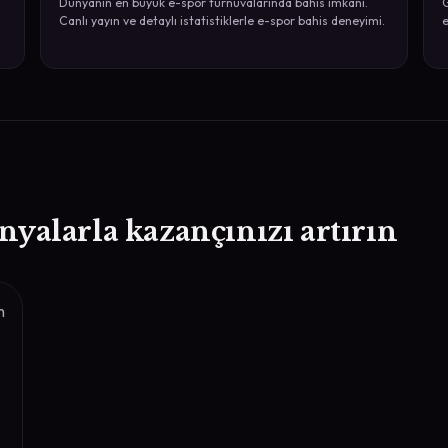
Dünyanin en büyük e-spor turnuvalarında bahis imkânı.
G
Canlı yayın ve detaylı istatistiklerle e-spor bahis deneyimi.
e
yalarla kazançınızı artırın