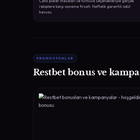
Canlı poker masaları ve turnuva seçenekleriyle gerçek
rakiplere karşı oynama fırsatı. Haftalik garantili ödül
havuzu.
PROMOSYONLAR
Restbet bonus ve kampan