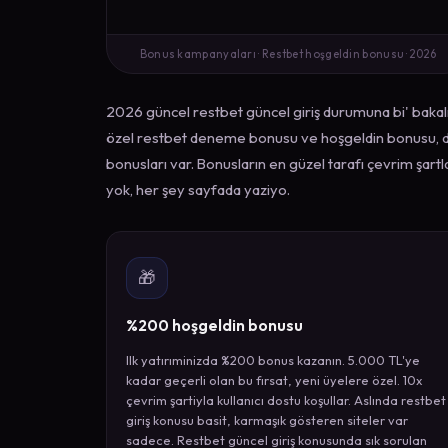
Bonus kampanyaları · Restbet hoşgeldin bonusu · 2026
2026 güncel restbet güncel giriş durumuna bi' bakalı
özel restbet deneme bonusu ve hoşgeldin bonusu, düze
bonusları var. Bonusların en güzel tarafı çevrim şartla
yok, her şey sayfada yaziyo.
🎁
%200 hoşgeldin bonusu
Ilk yatırıminizda %200 bonus kazanın. 5.000 TL'ye
kadar geçerli olan bu fırsat, yeni üyelere özel. 10x
çevrim şartiyla kullanıcı dostu koşullar. Aslında restbet
giriş konusu basit, karmaşık gösteren siteler var
sadece. Restbet güncel giriş konusunda sık sorulan