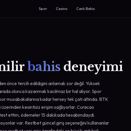
Spor
Casino
Canlı Bahis
nilir
bahis
deneyimi
neden önce tercih edildigini anlamak zor değil. Yüksek
 arada olunca kazanmak kacilmaz bir hal aliyor. Spor
spor musabakalarına kadar hersey tek çatı altında. BTK
üzerinden kesintisiz erişim sağlıyorlar. Curacao
at test ettim, ödemeler 15 dakikada hesabimdaydi.
syonlar var. Restbet güncel giriş seçeneğini kullananlar
 restbet yeni giriş tarafındaki en büyük artı hızlı