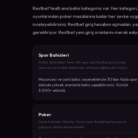
Restbet'tealti ana bahis kategorisi var. Her kategori,
oyunlarından poker masalarına kadar her zevke uygun
inceleyebilirsiniz. Restbet giriş hesabını açmadan, y
gerektiriyor. Restbet yeni giriş oranlarını merak ediy
Spor Bahisleri
Futbol · Basketbol · Tenis · 30+ spor dalı Restbet giriş sistem
tasarımı açısından bakarsak, oldukça sağlam görünüyor.
Maconcesi ve canlı bahis seçenekleriyle 30'dan fazla spor
dalında yüksek oranlarla bahis yapabilirsiniz. Günlük
3.000+ etkinlik.
Poker
Texas Hold'em · Omaha · Turnuvalar Restbet giriş kısmı iyi
çalışıyor, bizzat deneyimledik.