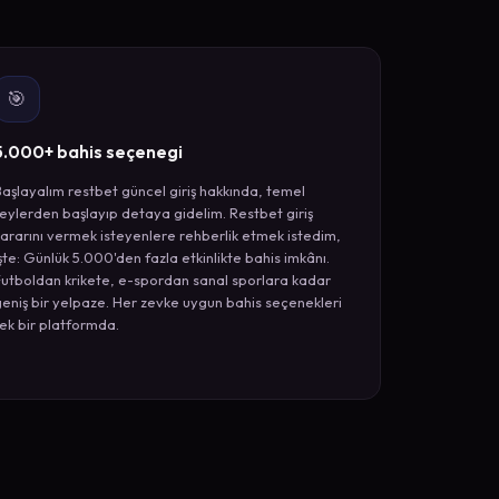
🎯
5.000+ bahis seçenegi
Başlayalım restbet güncel giriş hakkında, temel
şeylerden başlayıp detaya gidelim. Restbet giriş
kararını vermek isteyenlere rehberlik etmek istedim,
şte: Günlük 5.000'den fazla etkinlikte bahis imkânı.
Futboldan krikete, e-spordan sanal sporlara kadar
geniş bir yelpaze. Her zevke uygun bahis seçenekleri
tek bir platformda.