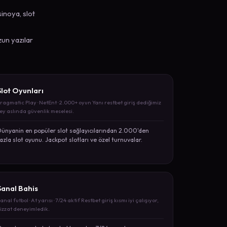
inoya, slot
zun yazılar
Slot Oyunları
ragmatic Play · NetEnt · 2.000+ oyun Yanı restbet giriş dediğimiz
ey aslında güvenlik meselesi.
ünyanin en popüler slot sağlayıcılarından 2.000'den
azla slot oyunu. Jackpot slotları ve özel turnuvalar.
Sanal Bahis
anal futbol · At yarısı · 7/24 aktif Restbet giriş kısmı iyi çalışıyor,
izzat deneyimledik.