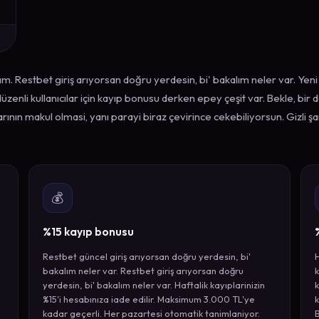
m. Restbet giriş arıyorsan doğru yerdesin, bi' bakalım neler var. Yen
nli kullanıcılar için kayıp bonusu derken epey çeşit var. Bekle, bir d
rının makul olmasi, yanı parayi biraz çevirince cekebiliyorsun. Gizli şa
💰
%15 kayıp bonusu
Restbet güncel giriş arıyorsan doğru yerdesin, bi'
bakalım neler var. Restbet giriş arıyorsan doğru
yerdesin, bi' bakalım neler var. Haftalik kayıplarinizin
k
%15'i hesabınıza iade edilir. Maksimum 3.000 TL'ye
kadar geçerli. Her pazartesi otomatik tanimlaniyor.
B