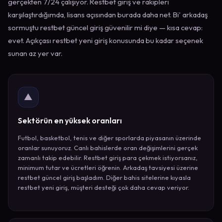
gerçekten 7/24 çalışıyor. Restbet giriş ve rakipleri
karşılaştırdığımda, lisans açısından burada daha net. Bi' arkadaş
sormuştu restbet güncel giriş güvenilir mi diye — kısa cevap:
evet. Açıkçası restbet yeni giriş konusunda bu kadar seçenek
sunan az yer var.
▲
Sektörün en yüksek oranları
Futbol, basketbol, tenis ve diğer sporlarda piyasanın üzerinde
oranlar sunuyoruz. Canlı bahislerde oran değişimlerini gerçek
zamanlı takip edebilir. Restbet giriş para çekmek istiyorsanız,
minimum tutar ve ücretleri öğrenin. Arkadaş tavsiyesi üzerine
restbet güncel giriş başladım. Diğer bahis sitelerine kıyasla
restbet yeni giriş, müşteri desteği çok daha cevap veriyor.