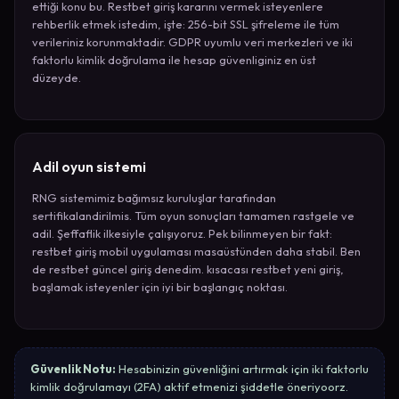
ettiği konu bu. Restbet giriş kararını vermek isteyenlere
rehberlik etmek istedim, işte: 256-bit SSL şifreleme ile tüm
verileriniz korunmaktadir. GDPR uyumlu veri merkezleri ve iki
faktorlu kimlik doğrulama ile hesap güvenliginiz en üst
düzeyde.
Adil oyun sistemi
RNG sistemimiz bağımsız kuruluşlar tarafından
sertifikalandirilmis. Tüm oyun sonuçları tamamen rastgele ve
adil. Şeffaflik ilkesiyle çalışıyoruz. Pek bilinmeyen bir fakt:
restbet giriş mobil uygulaması masaüstünden daha stabil. Ben
de restbet güncel giriş denedim. kısacası restbet yeni giriş,
başlamak isteyenler için iyi bir başlangıç noktası.
Güvenlik Notu:
Hesabinizin güvenliğini artırmak için iki faktorlu
kimlik doğrulamayı (2FA) aktif etmenizi şiddetle öneriyoorz.