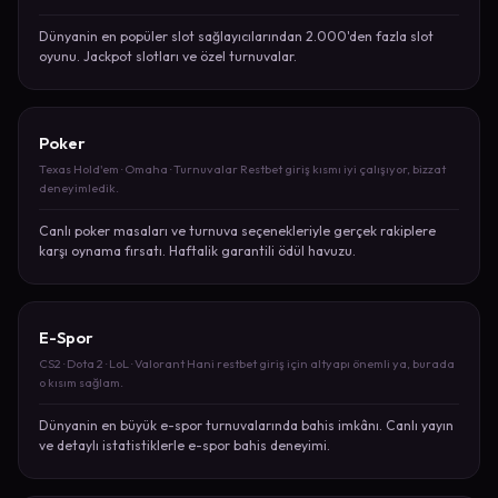
Dünyanin en popüler slot sağlayıcılarından 2.000'den fazla slot
oyunu. Jackpot slotları ve özel turnuvalar.
Poker
Texas Hold'em · Omaha · Turnuvalar Restbet giriş kısmı iyi çalışıyor, bizzat
deneyimledik.
Canlı poker masaları ve turnuva seçenekleriyle gerçek rakiplere
karşı oynama fırsatı. Haftalik garantili ödül havuzu.
E-Spor
CS2 · Dota 2 · LoL · Valorant Hani restbet giriş için altyapı önemli ya, burada
o kısım sağlam.
Dünyanin en büyük e-spor turnuvalarında bahis imkânı. Canlı yayın
ve detaylı istatistiklerle e-spor bahis deneyimi.