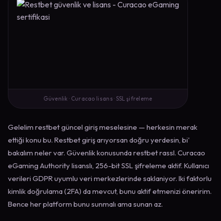
Güvenlik · Curacao lisans · SSL şifreleme
Gelelim restbet güncel giriş meselesine — herkesin merak
ettiği konu bu. Restbet giriş arıyorsan doğru yerdesin, bi'
bakalım neler var. Güvenlik konusunda restbet rassl. Curacao
eGaming Authority lisanslı, 256-bit SSL şifreleme aktif. Kullanıcı
verileri GDPR uyumlu veri merkezlerinde saklaniyor. Iki faktorlu
kimlik doğrulama (2FA) da mevcut, bunu aktif etmenizi öneririm.
Bence her platform bunu sunmalı ama sunan az.