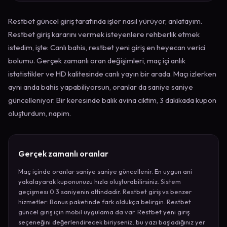
Restbet güncel giriş tarafında işler nasıl yürüyor, anlatayım.
Restbet giriş kararını vermek isteyenlere rehberlik etmek
istedim, işte: Canlı bahis, restbet yeni giriş en heyecan verici
bolumu. Gerçek zamanlı oran değişimleri, maç içi anlık
istatistikler ve HD kalitesinde canlı yayın bir arada. Maçı izlerken
ayni anda bahis yapabiliyorsun, oranlar da saniye saniye
güncelleniyor. Bir keresinde balık avina ciktim, 3 dakikada kupon
oluşturdum, napim.
Gerçek zamanlı oranlar
Maç içinde oranlar saniye saniye güncellenir. En uygun ani
yakalayarak kuponunuzu hızla oluşturabilirsiniz. Sistem
geçişmesı 0.3 saniyenin altindadir. Restbet giriş vs benzer
hizmetler: Bonus paketinde fark oldukça belirgin. Restbet
güncel giriş için mobil uygulama da var. Restbet yeni giriş
seçeneğini değerlendirecek biriyseniz, bu yazı başladığınız yer