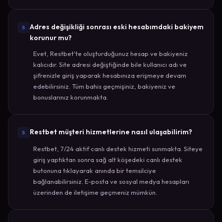
Adres değişikliği sonrası eski hesabımdaki bakiyem
korunur mu?
Evet, Restbet'te oluşturduğunuz hesap ve bakiyeniz
kalıcıdır. Site adresi değiştiğinde bile kullanıcı adı ve
şifrenizle giriş yaparak hesabınıza erişmeye devam
edebilirsiniz. Tüm bahis geçmişiniz, bakiyeniz ve
bonuslarınız korunmakta.
Restbet müşteri hizmetlerine nasıl ulaşabilirim?
Restbet, 7/24 aktif canlı destek hizmeti sunmakta. Siteye
giriş yaptıktan sonra sağ alt köşedeki canlı destek
butonuna tıklayarak anında bir temsilciye
bağlanabilirsiniz. E-posta ve sosyal medya hesapları
üzerinden de iletişime geçmeniz mümkün.