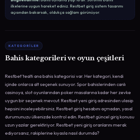
ilkelerine uygun hareket ediniz. Restbet giriş sistem tasarımı
açısından bakarsak, oldukça sağlam görünüyor.
KATEGORILER
Bahis kategorileri ve oyun çeşitleri
Restbet'tealti ana bahis kategorisi var. Her kategori, kendi
içinde onlarca alt seçenek sunuyor. Spor bahislerinden canlı
casinoya, slot oyunlarından poker masalarına kadar her zevke
uygun bir seçenek mevcut. Restbet yeni giriş adresinden ulasip
hepsini inceleyebilirsiniz. Restbet giriş hesabını açmadan, yasal
durumunuzu ülkenizde kontrol edin. Restbet güncel giriş konusu
uzun yazılar gerektiriyor. Restbet yeni giriş oranlarını merak
ediyorsanız, rakiplerine kıyasla nasıl durumda?