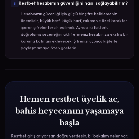
Restbet hesabımın güvenliğini nasıl sağlayabilirim?
Hesabınızın güvenliği için güçlü bir şifre belirlemeniz
önemlidir, büyük harf, küçük harf, rakam ve özel karakter
içeren şifreler tercih edilmeli. Ayrıca iki faktörlü
doğrulama seçeneğini aktif etmeniz hesabınıza ekstra bir
koruma katmanı ekleyecek. Şifrenizi üçüncü kişilerle
paylaşmamaya özen gösterin.
Hemen restbet üyelik ac,
bahis heyecanını yaşamaya
başla
Restbet giriş arıyorsan doğru yerdesin, bi' bakalım neler var.