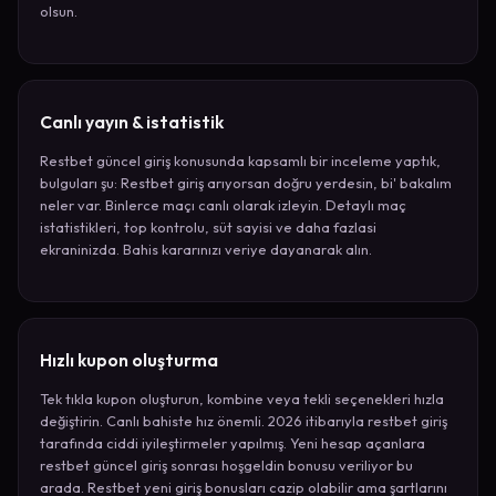
olsun.
Canlı yayın & istatistik
Restbet güncel giriş konusunda kapsamlı bir inceleme yaptık,
bulguları şu: Restbet giriş arıyorsan doğru yerdesin, bi' bakalım
neler var. Binlerce maçı canlı olarak izleyin. Detaylı maç
istatistikleri, top kontrolu, süt sayisi ve daha fazlasi
ekraninizda. Bahis kararınızı veriye dayanarak alın.
Hızlı kupon oluşturma
Tek tıkla kupon oluşturun, kombine veya tekli seçenekleri hızla
değiştirin. Canlı bahiste hız önemli. 2026 itibarıyla restbet giriş
tarafında ciddi iyileştirmeler yapılmış. Yeni hesap açanlara
restbet güncel giriş sonrası hoşgeldin bonusu veriliyor bu
arada. Restbet yeni giriş bonusları cazip olabilir ama şartlarını