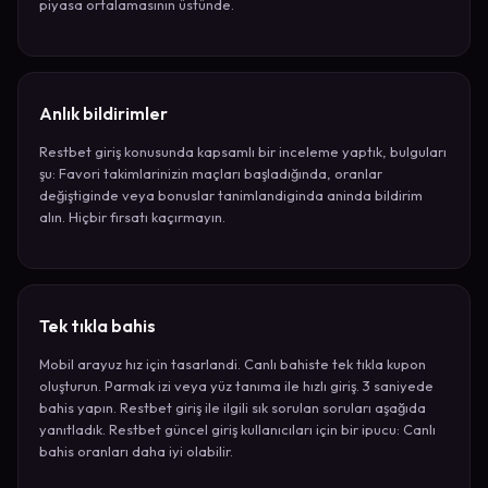
piyasa ortalamasının üstünde.
Anlık bildirimler
Restbet giriş konusunda kapsamlı bir inceleme yaptık, bulguları
şu: Favori takimlarinizin maçları başladığında, oranlar
değiştiginde veya bonuslar tanimlandiginda aninda bildirim
alın. Hiçbir fırsatı kaçırmayın.
Tek tıkla bahis
Mobil arayuz hız için tasarlandi. Canlı bahiste tek tıkla kupon
oluşturun. Parmak izi veya yüz tanıma ile hızlı giriş. 3 saniyede
bahis yapın. Restbet giriş ile ilgili sık sorulan soruları aşağıda
yanıtladık. Restbet güncel giriş kullanıcıları için bir ipucu: Canlı
bahis oranları daha iyi olabilir.