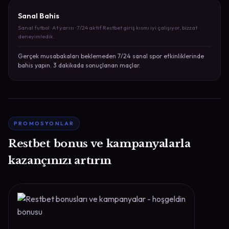
Sanal Bahis
Sanal futbol · At yarısı · 7/24 aktif Restbet giriş kısmı iyi çalışıyor, bizzat
deneyimledik.
Gerçek musabakaları beklemeden 7/24 sanal spor etkinliklerinde
bahis yapın. 3 dakikada sonuçlanan maçlar.
PROMOSYONLAR
Restbet bonus ve kampanyalarla
kazançınızı artırın