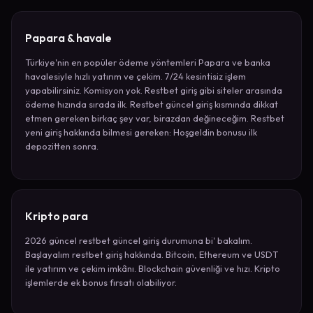
Papara & havale
Türkiye'nin en popüler ödeme yöntemleri Papara ve banka
havalesiyle hızlı yatırım ve çekim. 7/24 kesintisiz işlem
yapabilirsiniz. Komisyon yok. Restbet giriş gibi siteler arasında
ödeme hızında sırada ilk. Restbet güncel giriş kısmında dikkat
etmen gereken birkaç şey var, birazdan değineceğim. Restbet
yeni giriş hakkında bilmesi gereken: Hoşgeldin bonusu ilk
depozitten sonra.
Kripto para
2026 güncel restbet güncel giriş durumuna bi' bakalım.
Başlayalım restbet giriş hakkında. Bitcoin, Ethereum ve USDT
ile yatırım ve çekim imkânı. Blockchain güvenliği ve hızı. Kripto
işlemlerde ek bonus fırsatı olabiliyor.