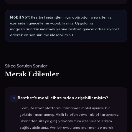
Mobil Not:
Restbet indir işlemi için doğrudan web sitemiz
üzerinden güncelleme yapabilirsiniz. Uygulama
magazalarından indirmek yerine restbet güncel adres ziyaret
ederek en son sürüme ulasabilirsiniz.
Sıkça Sorulan Sorular
Merak Edilenler
Restbet'e mobil cihazımdan erişebilir miyim?
Evet, Restbet platformu tamamen mobil uyumlu bir
şekilde tasarlanmış. Akıllı telefon veya tablet tarayıcınız
üzerinden siteye giriş yaparak tüm özelliklere erişim
sağlayabilirsiniz. Ayrı bir uygulama indirmenize gerek