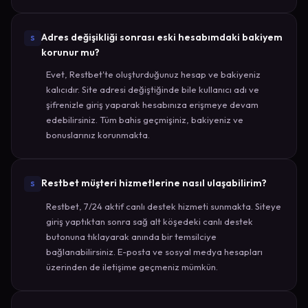
Adres değişikliği sonrası eski hesabımdaki bakiyem
korunur mu?
Evet, Restbet'te oluşturduğunuz hesap ve bakiyeniz
kalıcıdır. Site adresi değiştiğinde bile kullanıcı adı ve
şifrenizle giriş yaparak hesabınıza erişmeye devam
edebilirsiniz. Tüm bahis geçmişiniz, bakiyeniz ve
bonuslarınız korunmakta.
Restbet müşteri hizmetlerine nasıl ulaşabilirim?
Restbet, 7/24 aktif canlı destek hizmeti sunmakta. Siteye
giriş yaptıktan sonra sağ alt köşedeki canlı destek
butonuna tıklayarak anında bir temsilciye
bağlanabilirsiniz. E-posta ve sosyal medya hesapları
üzerinden de iletişime geçmeniz mümkün.