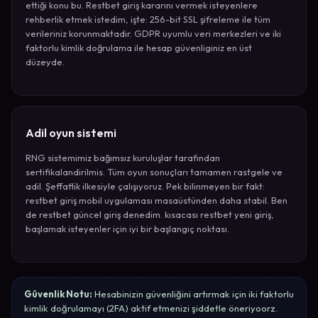
ettiği konu bu. Restbet giriş kararını vermek isteyenlere
rehberlik etmek istedim, işte: 256-bit SSL şifreleme ile tüm
verileriniz korunmaktadir. GDPR uyumlu veri merkezleri ve iki
faktorlu kimlik doğrulama ile hesap güvenliginiz en üst
düzeyde.
Adil oyun sistemi
RNG sistemimiz bağımsız kuruluşlar tarafından
sertifikalandirilmis. Tüm oyun sonuçları tamamen rastgele ve
adil. Şeffaflik ilkesiyle çalışıyoruz. Pek bilinmeyen bir fakt:
restbet giriş mobil uygulaması masaüstünden daha stabil. Ben
de restbet güncel giriş denedim. kısacası restbet yeni giriş,
başlamak isteyenler için iyi bir başlangıç noktası.
Güvenlik Notu:
Hesabinizin güvenliğini artırmak için iki faktorlu
kimlik doğrulamayı (2FA) aktif etmenizi şiddetle öneriyoorz.