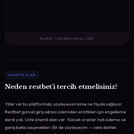
Restbet · Canlı bahis ekrani · 2026
AVANTAJLAR
Neden restbet'i tercih etmelisiniz?
Yıllar var bu platformda, söyleyeyim kime ne fayda sağlıyor.
Restbet güncel giriş adresi üzerinden eristikleri için engelleme
derdi yok. Ucte önemli alan var: Yüksek oranlar, hızlı ödeme ve
geniş bahis seçenekleri. Bir de söyleyeyim — canlı destek