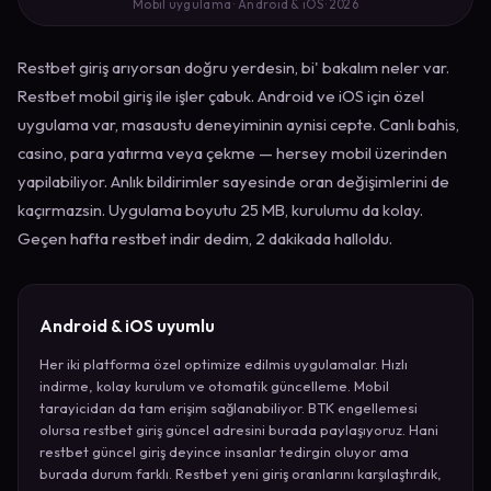
Mobil uygulama · Android & iOS · 2026
Restbet giriş arıyorsan doğru yerdesin, bi' bakalım neler var.
Restbet mobil giriş ile işler çabuk. Android ve iOS için özel
uygulama var, masaustu deneyiminin aynisi cepte. Canlı bahis,
casino, para yatırma veya çekme — hersey mobil üzerinden
yapilabiliyor. Anlık bildirimler sayesinde oran değişimlerini de
kaçırmazsin. Uygulama boyutu 25 MB, kurulumu da kolay.
Geçen hafta restbet indir dedim, 2 dakikada halloldu.
Android & iOS uyumlu
Her iki platforma özel optimize edilmis uygulamalar. Hızlı
indirme, kolay kurulum ve otomatik güncelleme. Mobil
tarayicidan da tam erişim sağlanabiliyor. BTK engellemesi
olursa restbet giriş güncel adresini burada paylaşıyoruz. Hani
restbet güncel giriş deyince insanlar tedirgin oluyor ama
burada durum farklı. Restbet yeni giriş oranlarını karşılaştırdık,