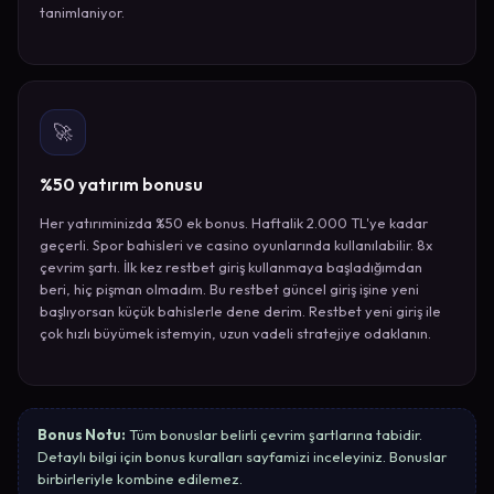
tanimlaniyor.
🚀
%50 yatırım bonusu
Her yatırıminizda %50 ek bonus. Haftalik 2.000 TL'ye kadar
geçerli. Spor bahisleri ve casino oyunlarında kullanılabilir. 8x
çevrim şartı. İlk kez restbet giriş kullanmaya başladığımdan
beri, hiç pişman olmadım. Bu restbet güncel giriş işine yeni
başlıyorsan küçük bahislerle dene derim. Restbet yeni giriş ile
çok hızlı büyümek istemyin, uzun vadeli stratejiye odaklanın.
Bonus Notu:
Tüm bonuslar belirli çevrim şartlarına tabidir.
Detaylı bilgi için bonus kuralları sayfamizi inceleyiniz. Bonuslar
birbirleriyle kombine edilemez.