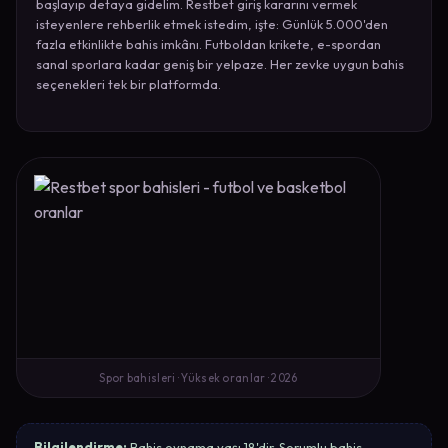
başlayıp detaya gidelim. Restbet giriş kararını vermek
isteyenlere rehberlik etmek istedim, işte: Günlük 5.000'den
fazla etkinlikte bahis imkânı. Futboldan krikete, e-spordan
sanal sporlara kadar geniş bir yelpaze. Her zevke uygun bahis
seçenekleri tek bir platformda.
Spor bahisleri · Yüksek oranlar · 2026
Bilgilendirme:
Bahis oynama yaşı 18'dir. Sorumlu bahis