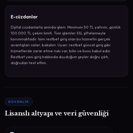
E-cüzdanlar
Dijital cüzdanlarla aninda işlem. Minimum 50 TL yatırım, günlük
100.000 TL çekim limiti. Tüm işlemler SSL şifrelemeyle
korunmaktadir. İsim restbet giriş olan bu hizmetin gerçek
avantajları neler, bakalım. Uyarı: restbet güncel giriş gibi
hizmetlerde zarar etme riski var, bilin ve bunu kabul edin.
Restbet yeni giriş hakkında duyduğum şeyler doğru çıktı,
doğrudan test ettim.
GÜVENLIK
Lisanslı altyapı ve veri güvenliği