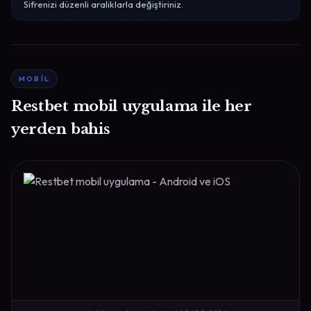
Sifrenizi düzenli araliklarla değiştiriniz.
MOBIL
Restbet mobil uygulama ile her
yerden bahis