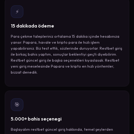
⚡
15 dakikada ödeme
Para çekme talepleriniz ortalama 15 dakika içinde hesabınıza
yansır. Papara, havale ve kripto para ile hızlı işlem
yapabilirsiniz. Biz test ettik, sözlerinde duruyorlar. Restbet giriş
ile birkaç bahis yaptım, sonuçlar beklentiyi geçti diyebilirim.
Restbet güncel giriş ile başka seçenekleri kıyaslasak. Restbet
yeni giriş meselesinde Papara ve kripto en hızlı yöntemler,
bizzat denedik.
🎯
5.000+ bahis seçenegi
Başlayalım restbet güncel giriş hakkında, temel şeylerden