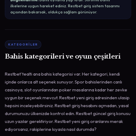
ilkelerine uygun hareket ediniz. Restbet giriş sistem tasarımı
açısından bakarsak, oldukça sağlam görünüyor.
KATEGORILER
Bahis kategorileri ve oyun çeşitleri
Restbet'tealti ana bahis kategorisi var. Her kategori, kendi
içinde onlarca alt seçenek sunuyor. Spor bahislerinden canlı
casinoya, slot oyunlarından poker masalarına kadar her zevke
uygun bir seçenek mevcut. Restbet yeni giriş adresinden ulasip
hepsini inceleyebilirsiniz. Restbet giriş hesabını açmadan, yasal
durumunuzu ülkenizde kontrol edin. Restbet güncel giriş konusu
uzun yazılar gerektiriyor. Restbet yeni giriş oranlarını merak
ediyorsanız, rakiplerine kıyasla nasıl durumda?