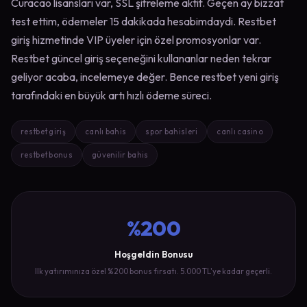
Curacao lisansları var, SSL şifreleme aktif. Geçen ay bizzat
test ettim, ödemeler 15 dakikada hesabimdaydi. Restbet
giriş hizmetinde VIP üyeler için özel promosyonlar var.
Restbet güncel giriş seçeneğini kullananlar neden tekrar
geliyor acaba, incelemeye değer. Bence restbet yeni giriş
tarafındaki en büyük artı hızlı ödeme süreci.
restbet giriş
canlı bahis
spor bahisleri
canlı casino
restbet bonus
güvenilir bahis
%200
Hoşgeldin Bonusu
Ilk yatırımınıza özel %200 bonus fırsatı. 5.000 TL'ye kadar geçerli.