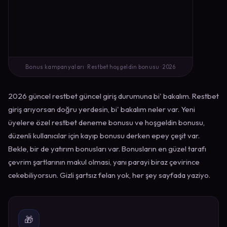
Bonus kampanyaları · Restbet hoşgeldin bonusu · 2026
2026 güncel restbet güncel giriş durumuna bi' bakalım. Restbet
giriş arıyorsan doğru yerdesin, bi' bakalım neler var. Yeni
üyelere özel restbet deneme bonusu ve hoşgeldin bonusu,
düzenli kullanıcılar için kayıp bonusu derken epey çeşit var.
Bekle, bir de yatırım bonusları var. Bonusların en güzel tarafı
çevrim şartlarının makul olmasi, yanı parayi biraz çevirince
cekebiliyorsun. Gizli şartsız felan yok, her şey sayfada yaziyo.
🎁