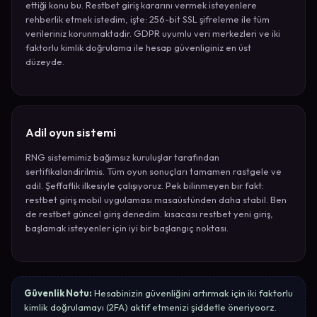
ettiği konu bu. Restbet giriş kararını vermek isteyenlere
rehberlik etmek istedim, işte: 256-bit SSL şifreleme ile tüm
verileriniz korunmaktadir. GDPR uyumlu veri merkezleri ve iki
faktorlu kimlik doğrulama ile hesap güvenliginiz en üst
düzeyde.
Adil oyun sistemi
RNG sistemimiz bağımsız kuruluşlar tarafından
sertifikalandirilmis. Tüm oyun sonuçları tamamen rastgele ve
adil. Şeffaflik ilkesiyle çalışıyoruz. Pek bilinmeyen bir fakt:
restbet giriş mobil uygulaması masaüstünden daha stabil. Ben
de restbet güncel giriş denedim. kısacası restbet yeni giriş,
başlamak isteyenler için iyi bir başlangıç noktası.
Güvenlik Notu:
Hesabinizin güvenliğini artırmak için iki faktorlu
kimlik doğrulamayı (2FA) aktif etmenizi şiddetle öneriyoorz.