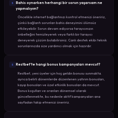
Bahis oynarken herhangi bir sorun yaşarsam ne
yapmalıyım?
Öncelikle internet bağlantınızı kontrol etmenizi öneririz,
çünkü bağlantı sorunları bahis deneyimini ölümsüz
etkileyebilir. Sorun devam ediyorsa tarayıcınızın
önbelleğini temizleyerek veya farklı bir tarayıcı
deneyerek çözüm bulabilirsiniz. Canlı destek ekibi teknik
sorunlarınızda size yardımcı olmak için hazırdır.
Restbet'te hangi bonus kampanyaları mevcut?
Restbet, yeni üyeler için hoş geldin bonusu sunmakta.
ayrıca belirli dönemlerde düzenlenen yatırım bonusları,
kayıp bonusları ve özel etkinlik bonusları da mevcut.
Bonus koşulları ve oranları dönemsel olarak
güncellenmekte, bu nedenle aktif kampanyaları ana
sayfadan takip etmenizi öneririz.