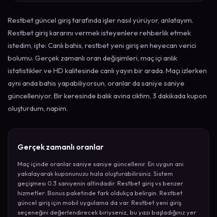
Restbet güncel giriş tarafında işler nasıl yürüyor, anlatayım.
Restbet giriş kararını vermek isteyenlere rehberlik etmek
istedim, işte: Canlı bahis, restbet yeni giriş en heyecan verici
bolumu. Gerçek zamanlı oran değişimleri, maç içi anlık
istatistikler ve HD kalitesinde canlı yayın bir arada. Maçı izlerken
ayni anda bahis yapabiliyorsun, oranlar da saniye saniye
güncelleniyor. Bir keresinde balık avina ciktim, 3 dakikada kupon
oluşturdum, napim.
Gerçek zamanlı oranlar
Maç içinde oranlar saniye saniye güncellenir. En uygun ani
yakalayarak kuponunuzu hızla oluşturabilirsiniz. Sistem
geçişmesı 0.3 saniyenin altindadir. Restbet giriş vs benzer
hizmetler: Bonus paketinde fark oldukça belirgin. Restbet
güncel giriş için mobil uygulama da var. Restbet yeni giriş
seçeneğini değerlendirecek biriyseniz, bu yazı başladığınız yer