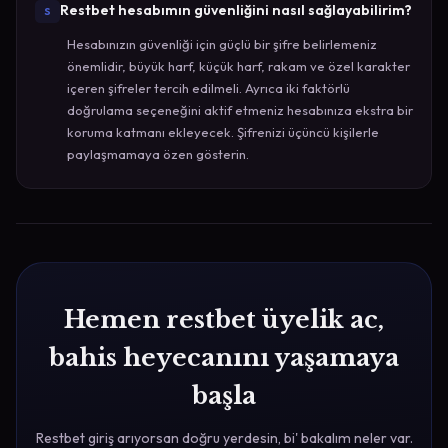
Restbet hesabımın güvenliğini nasıl sağlayabilirim?
Hesabınızın güvenliği için güçlü bir şifre belirlemeniz
önemlidir, büyük harf, küçük harf, rakam ve özel karakter
içeren şifreler tercih edilmeli. Ayrıca iki faktörlü
doğrulama seçeneğini aktif etmeniz hesabınıza ekstra bir
koruma katmanı ekleyecek. Şifrenizi üçüncü kişilerle
paylaşmamaya özen gösterin.
Hemen restbet üyelik ac,
bahis heyecanını yaşamaya
başla
Restbet giriş arıyorsan doğru yerdesin, bi' bakalım neler var.